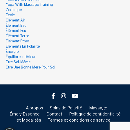
Yoga With Massage Training
Zodiaque
École
Élément Air
Élément Eau
Élément Feu
Élément Terre
Élément Éther
Éléments En Polarité
Énergie
Équilibre Intérieur
Être Soi-Même
Être Une Bonne Mère Pour Soi
A propos
Soins de Polarité
Massage
ÉmergEssence
Contact
Politique de confidentialité
et Modalités
Termes et conditions de service