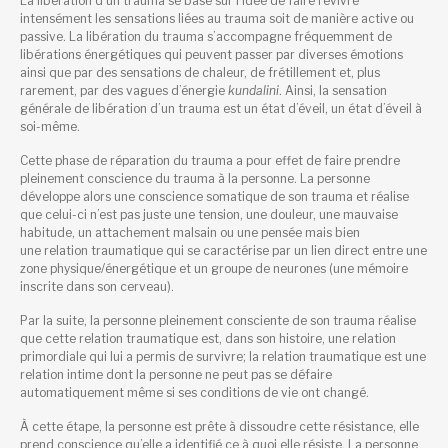
La libération d’un trauma se base sur l’idée de faire revivre
intensément les sensations liées au trauma soit de manière active ou
passive. La libération du trauma s’accompagne fréquemment de
libérations énergétiques qui peuvent passer par diverses émotions
ainsi que par des sensations de chaleur, de frétillement et, plus
rarement, par des vagues d’énergie
kundalini
. Ainsi, la sensation
générale de libération d’un trauma est un état d’éveil, un état d’éveil à
soi-même.
Cette phase de réparation du trauma a pour effet de faire prendre
pleinement conscience du trauma à la personne. La personne
développe alors une conscience somatique de son trauma et réalise
que celui-ci n’est pas juste une tension, une douleur, une mauvaise
habitude, un attachement malsain ou une pensée mais bien
une
relation
traumatique qui se caractérise par un lien direct entre une
zone physique/énergétique et un groupe de neurones (une mémoire
inscrite dans son cerveau).
Par la suite, la personne pleinement consciente de son trauma réalise
que cette relation traumatique est, dans son histoire, une relation
primordiale qui lui a permis de survivre; la relation traumatique est une
relation intime dont la personne ne peut pas se défaire
automatiquement même si ses conditions de vie ont changé.
À cette étape, la personne est prête à dissoudre cette résistance, elle
prend conscience qu’elle a identifié ce à quoi elle résiste. La personne