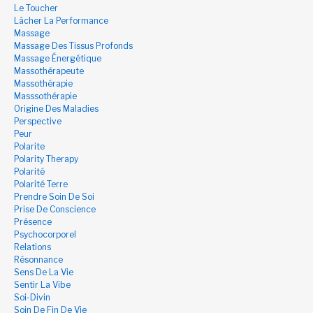
Le Toucher
Lâcher La Performance
Massage
Massage Des Tissus Profonds
Massage Énergétique
Massothérapeute
Massothérapie
Masssothérapie
Origine Des Maladies
Perspective
Peur
Polarite
Polarity Therapy
Polarité
Polarité Terre
Prendre Soin De Soi
Prise De Conscience
Présence
Psychocorporel
Relations
Résonnance
Sens De La Vie
Sentir La Vibe
Soi-Divin
Soin De Fin De Vie