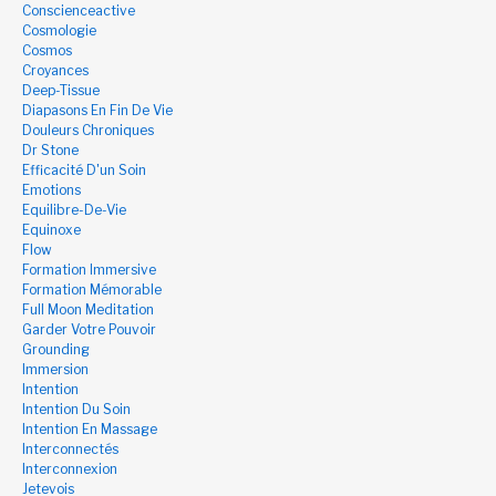
Conscienceactive
Cosmologie
Cosmos
Croyances
Deep-Tissue
Diapasons En Fin De Vie
Douleurs Chroniques
Dr Stone
Efficacité D'un Soin
Emotions
Equilibre-De-Vie
Equinoxe
Flow
Formation Immersive
Formation Mémorable
Full Moon Meditation
Garder Votre Pouvoir
Grounding
Immersion
Intention
Intention Du Soin
Intention En Massage
Interconnectés
Interconnexion
Jetevois