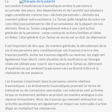
La
succession d’expériences traumatiques amène la personne à
accumuler des peurs, des dépendances et de l’anxiété que plusieurs
yogis considèrent comme nos « déchets personnels », déchets qui
viennent polluer notre existence. Le
Tamas
(pôle tangible de notre vie
concrète
)
joue justement le rôle d’accumulateur de la plupart de nos
déchets. Ainsi un
Tamas
congestionné mène à une contraction
générale de la personne : corps contracté, actions limitées et idées
arrêtées. L’état général d’un
Tamas
en excès est un état de dépression.
Il est important de dire que, de manière générale, le déroulement de la
vie d’une personne sera conditionné par ses traumas (revivre des
traumas positifs, éviter les traumas négatifs ou neutres); les yogis ont
également bien décrit cette situation de la souffrance où l’énergie
vitale est utilisée pour nourrir ses traumas et le
Tamas
au détriment
d’expériences qui amènent la personne vers sa liberté d’être et la
réalisation de son essence.
Les traumas s’impriment dans la personne comme relations
traumatiques. Les événements traumatiques prennent la forme de
mémoires ou de connexions neuronales; ces mémoires sont activées
lorsqu’un événement similaire se produit de manière analogue à une
réponse immunitaire. Ainsi, les traumas qui viennent embourber nos
activités quotidiennes ont également un impact sur notre pôle d’action
(
Raja
) en multipliant les résistances.