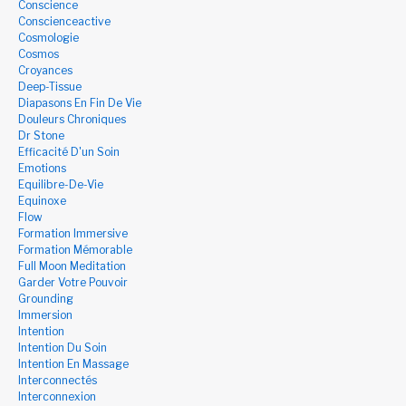
Conscience
Conscienceactive
Cosmologie
Cosmos
Croyances
Deep-Tissue
Diapasons En Fin De Vie
Douleurs Chroniques
Dr Stone
Efficacité D'un Soin
Emotions
Equilibre-De-Vie
Equinoxe
Flow
Formation Immersive
Formation Mémorable
Full Moon Meditation
Garder Votre Pouvoir
Grounding
Immersion
Intention
Intention Du Soin
Intention En Massage
Interconnectés
Interconnexion