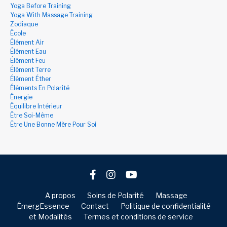
Yoga Before Training
Yoga With Massage Training
Zodiaque
École
Élément Air
Élément Eau
Élément Feu
Élément Terre
Élément Éther
Éléments En Polarité
Énergie
Équilibre Intérieur
Être Soi-Même
Être Une Bonne Mère Pour Soi
A propos
Soins de Polarité
Massage
ÉmergEssence
Contact
Politique de confidentialité
et Modalités
Termes et conditions de service