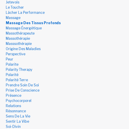
Jetevois
Le Toucher
Lâcher La Performance
Massage
Massage Des Tissus Profonds
Massage Énergétique
Massothérapeute
Massothérapie
Masssothérapie
Origine Des Maladies
Perspective
Peur
Polarite
Polarity Therapy
Polarité
Polarité Terre
Prendre Soin De Soi
Prise De Conscience
Présence
Psychocorporel
Relations
Résonnance
Sens De La Vie
Sentir La Vibe
Soi-Divin